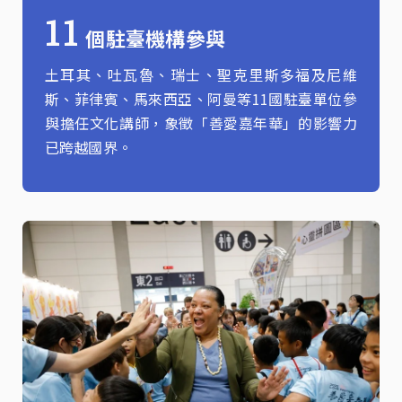
11
個駐臺機構參與
土耳其、吐瓦魯、瑞士、聖克里斯多福及尼維
斯、菲律賓、馬來西亞、阿曼等11國駐臺單位參
與擔任文化講師，象徵「善愛嘉年華」的影響力
已跨越國界。