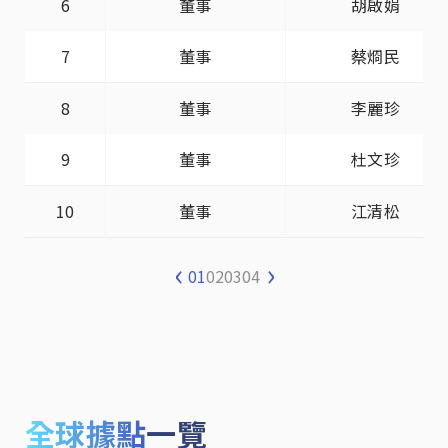
6
董事
胡啟娟
7
董事
蔡烱民
8
董事
李麗珍
9
董事
杜文珍
10
董事
江清松
‹
›
1
2
3
4
全球據點
一覽