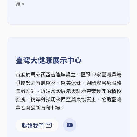
體。
臺灣大健康展示中心
首度於馬來西亞吉隆坡設立。匯聚
12
家
臺灣
具
競
爭優勢之智慧醫材
、
醫美保健、
與
國際醫療
服務
業
者進駐
，透過常設展示與
駐地
專案經理的
積極
推廣
，
精準對接
馬來西亞
與
東協
買主
，
協助臺灣
業者開發新南向市場
。
聯絡我們