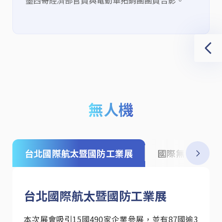
墨西哥經濟部官員與電動車拓銷團團員合影。
參
無人機
台北國際航太暨國防工業展
國際無人機暨國
台北國際航太暨國防工業展
本次展會吸引15
國
490
家企業參展
，並有
87
國逾
3