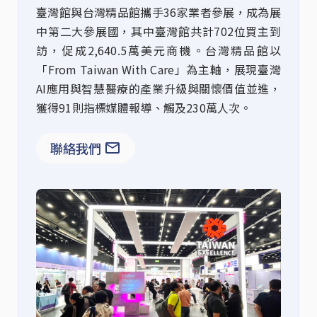
臺灣館與台灣精品館攜手
36
家業者參展，成為展
中第二大參展國
，
其中臺灣館共計
702
位買主
到
訪，促成
2,640.5
萬美元商機。台灣精品館
以
「
From Taiwan
With
Care
」為主軸，
展現臺灣
AI
應用與智慧醫療的產業升級與關懷價值並進
，
獲得
91
則
指標
媒體報導、觸及
230
萬人次。
聯絡我們