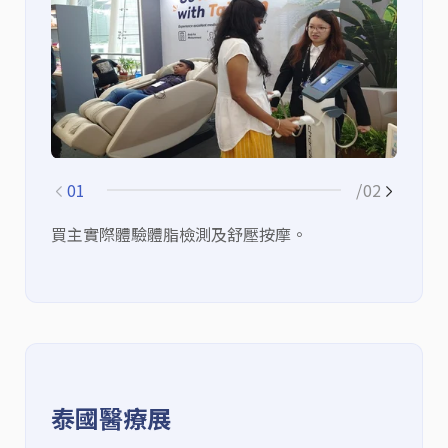
01
/02
買主實際體驗體脂檢測及舒壓按摩。
買
泰國醫療展