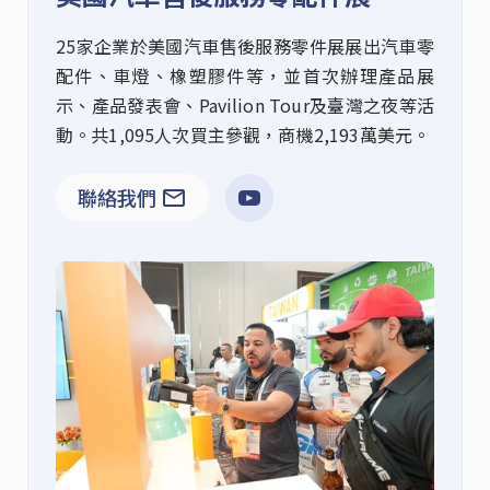
25
家企業於美國汽車售後服務零件展
展出汽車零
配件、車燈、橡塑膠件等，並首次辦理產品展
示、產品發表會、
Pavilion Tour
及臺灣之夜等活
動。共
1,095
人次買主參觀，商機
2,193
萬美元
。
聯絡我們