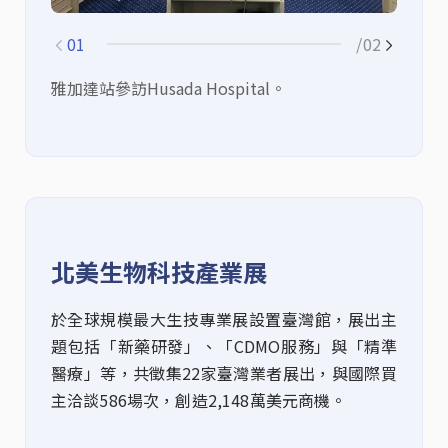
01
/02
雅加達站參訪Husada Hospital。
新
北美生物科技產業展
於全球規模最大生技專業展設置臺灣館，展出主
題包括「新藥研發」、「
CDMO
服務」與「精準
醫療」等，共徵集
22
家
臺灣
業者展出，
與
國際
買
主洽談
586
場次，創造
2,148
萬美元商機。