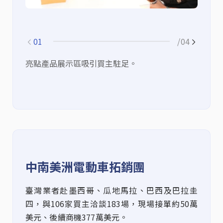
01
/04
亮點產品展示區吸引買主駐足。
經
黃
中南美洲電動車拓銷團
臺灣業者赴
墨西哥、瓜地馬拉、巴西及巴拉圭
四，
與
106
家買主洽談
183
場，現場接單約
50
萬
美元、後續商機
377
萬美元。