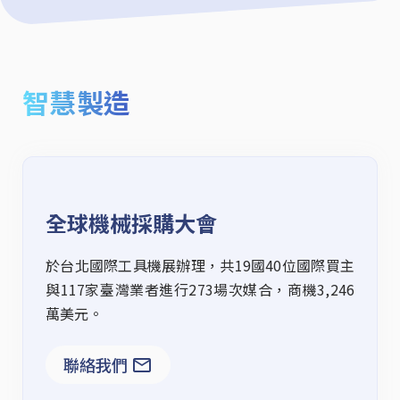
智慧製造
全球機械採購大會
於台北國際工具機展辦理
，共
19
國
40
位國際買主
與
117
家臺灣業者進行
273
場次媒合，商機
3,246
萬美元
。
聯絡我們