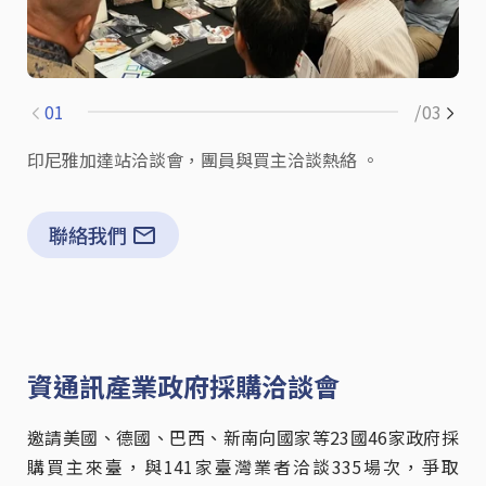
01
/03
印尼雅加達站洽談會，團員與買主洽談熱絡 。
聯絡我們
資通訊產業政府採購洽談會
邀請
美國、
德國、
巴西、新南向
國家
等
23
國
46
家
政府採
購
買主來臺，與141家臺灣業者洽談335場次，爭取