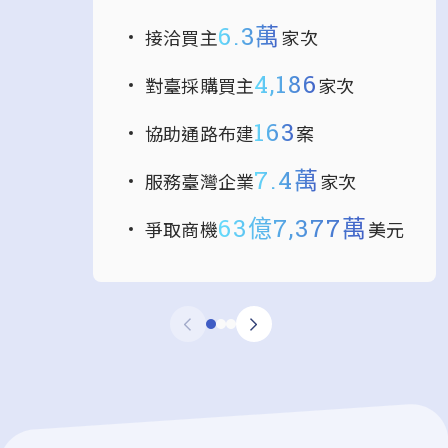
6.3萬
接洽買主
家次
4,186
對臺採購買主
家次
163
協助通路布建
案
7.4萬
服務臺灣企業
家次
63億7,377萬
爭取商機
美元