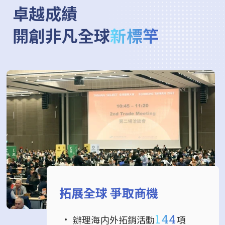
卓越成績
開創非凡全球
新標竿
拓展全球 爭取商機
144
辦理海内外拓銷活動
項