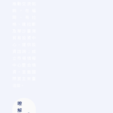
推動交流拓
銷。在福
岡、布拉
格、達拉斯
及華沙臺灣
貿易投資中
心，提供投
資諮詢；成
立市場情報
中心整合情
資，並邀國
際買主來臺
洽談。
暸
解