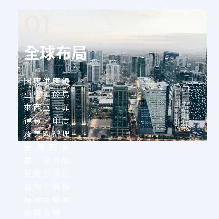
01
全球布局
因應供應鏈
重組，於馬
來西亞、菲
律賓、印度
及美國辦理
臺灣形象
展，提升能
見度並深化
合作；另拓
展烏克蘭等
新興市場，